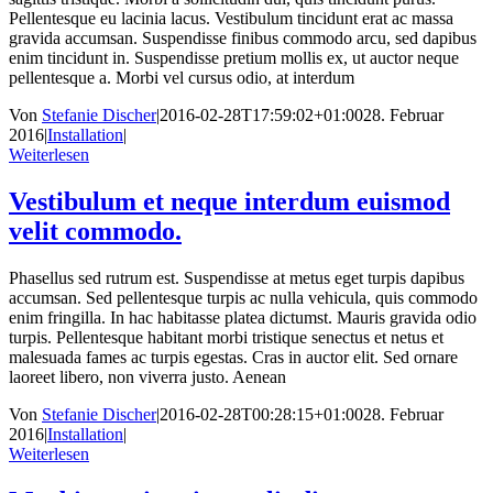
Pellentesque eu lacinia lacus. Vestibulum tincidunt erat ac massa
gravida accumsan. Suspendisse finibus commodo arcu, sed dapibus
enim tincidunt in. Suspendisse pretium mollis ex, ut auctor neque
pellentesque a. Morbi vel cursus odio, at interdum
Von
Stefanie Discher
|
2016-02-28T17:59:02+01:00
28. Februar
2016
|
Installation
|
Weiterlesen
Vestibulum et neque interdum euismod
velit commodo.
Phasellus sed rutrum est. Suspendisse at metus eget turpis dapibus
accumsan. Sed pellentesque turpis ac nulla vehicula, quis commodo
enim fringilla. In hac habitasse platea dictumst. Mauris gravida odio
turpis. Pellentesque habitant morbi tristique senectus et netus et
malesuada fames ac turpis egestas. Cras in auctor elit. Sed ornare
laoreet libero, non viverra justo. Aenean
Von
Stefanie Discher
|
2016-02-28T00:28:15+01:00
28. Februar
2016
|
Installation
|
Weiterlesen