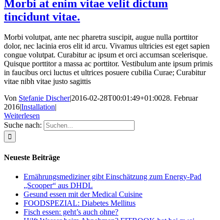
Morbi at enim vitae velit dictum
tincidunt vitae.
Morbi volutpat, ante nec pharetra suscipit, augue nulla porttitor
dolor, nec lacinia eros elit id arcu. Vivamus ultricies est eget sapien
congue volutpat. Curabitur ac ipsum et orci accumsan scelerisque.
Quisque porttitor a massa ac porttitor. Vestibulum ante ipsum primis
in faucibus orci luctus et ultrices posuere cubilia Curae; Curabitur
vitae nibh vitae justo sagittis
Von
Stefanie Discher
|
2016-02-28T00:01:49+01:00
28. Februar
2016
|
Installation
|
Weiterlesen
Suche nach:
Neueste Beiträge
Ernährungsmediziner gibt Einschätzung zum Energy-Pad
„Scooper“ aus DHDL
Gesund essen mit der Medical Cuisine
FOODSPEZIAL: Diabetes Mellitus
Fisch essen: geht’s auch ohne?