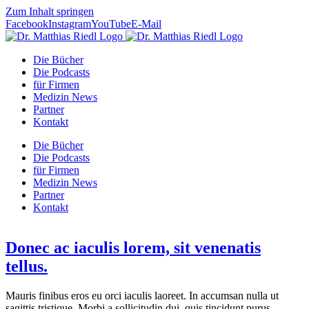
Zum Inhalt springen
Facebook
Instagram
YouTube
E-Mail
Die Bücher
Die Podcasts
für Firmen
Medizin News
Partner
Kontakt
Die Bücher
Die Podcasts
für Firmen
Medizin News
Partner
Kontakt
Donec ac iaculis lorem, sit venenatis
tellus.
Mauris finibus eros eu orci iaculis laoreet. In accumsan nulla ut
sagittis tristique. Morbi a sollicitudin dui, quis tincidunt purus.