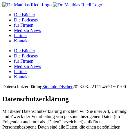
Zum
Facebook
Instagram
YouTube
E-
Inhalt
Mail
Die Bücher
springen
Die Podcasts
für Firmen
Medizin News
Partner
Kontakt
Die Bücher
Die Podcasts
für Firmen
Medizin News
Partner
Kontakt
Datenschutzerklärung
Stefanie Discher
2023-03-22T11:45:51+01:00
Datenschutzerklärung
Mit dieser Datenschutzerklärung möchten wir Sie über Art, Umfang
und Zweck der Verarbeitung von personenbezogenen Daten (im
Folgenden auch nur als „Daten“ bezeichnet) aufklären.
Personenbezogene Daten sind alle Daten, die einen persönlichen