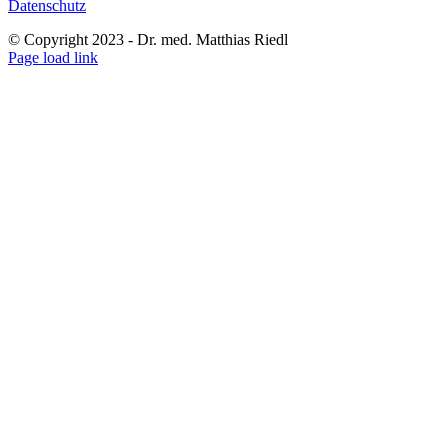
Datenschutz
© Copyright 2023 - Dr. med. Matthias Riedl
Facebook
Instagram
YouTube
E-
Page load link
Mail
Nach
oben