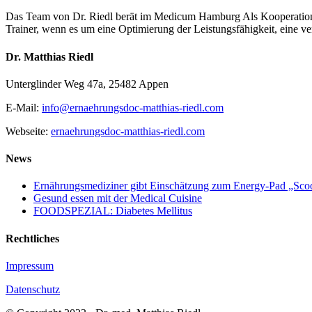
Das Team von Dr. Riedl berät im Medicum Hamburg Als Kooperations
Trainer, wenn es um eine Optimierung der Leistungsfähigkeit, eine v
Dr. Matthias Riedl
Unterglinder Weg 47a, 25482 Appen
E-Mail:
info@ernaehrungsdoc-matthias-riedl.com
Webseite:
ernaehrungsdoc-matthias-riedl.com
News
Ernährungsmediziner gibt Einschätzung zum Energy-Pad „Sc
Gesund essen mit der Medical Cuisine
FOODSPEZIAL: Diabetes Mellitus
Rechtliches
Impressum
Datenschutz