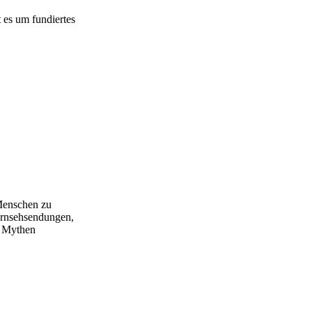
t es um fundiertes
 Menschen zu
Fernsehsendungen,
f Mythen