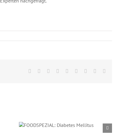
 Experten nachgefragt.
Facebook
Twitter
Reddit
LinkedIn
WhatsApp
Tumblr
Pinterest
Vk
E-
Mail
FOODSPEZIAL:
Diabetes Mellitus