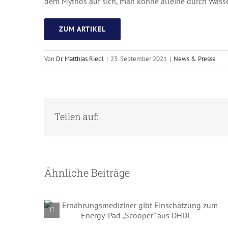
dem Mythos auf sich, man könne alleine durch Wasse
ZUM ARTIKEL
Von
Dr. Matthias Riedl
|
23. September 2021
|
News & Presse
Teilen auf:
Ähnliche Beiträge
Ernährungsmediziner gibt
Einschätzung zum Energy-Pad
„Scooper“ aus DHDL