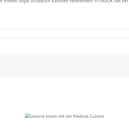
r trinken sogar zusätzlich Kalorien verbrennen? FITBOOK hat bei
Gesund essen mit der
Medical Cuisine