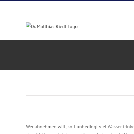
Zum
Inhalt
springen
Zeige
grösseres
Wer abnehmen will, soll unbedingt viel Wasser trink
Bild