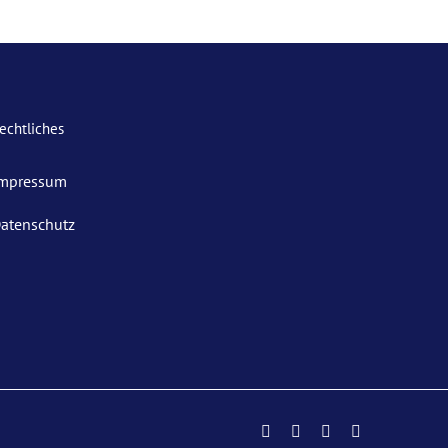
echtliches
mpressum
atenschutz
Facebook
Instagram
YouTube
E-
Mail