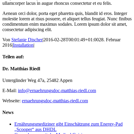
ullamcorper lacus in augue rhoncus consectetur et eu felis.
Aenean orci dolor, porta eget pharetra quis, blandit id eros. Integer
molestie lorem at risus posuere, et aliquet tellus feugiat. Nunc finibus
condimentum enim maximus sodales. Lorem ipsum dolor sit amet,
consectetur adipiscing elit.
Von
Stefanie Discher
|
2016-02-28T00:01:49+01:00
28. Februar
2016
|
Installation
|
Teilen auf:
Facebook
Twitter
Reddit
LinkedIn
WhatsApp
Tumblr
Pinterest
Vk
E-
Dr. Matthias Riedl
Mail
Unterglinder Weg 47a, 25482 Appen
E-Mail:
info@ernaehrungsdoc-matthias-riedl.com
Webseite:
ernaehrungsdoc-matthias-riedl.com
News
Ernährungsmediziner gibt Einschätzung zum Energy-Pad
„Scooper“ aus DHDL