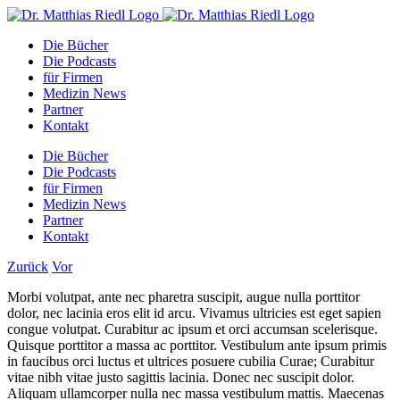
Zum
Facebook
Instagram
YouTube
E-
Inhalt
Mail
Die Bücher
springen
Die Podcasts
für Firmen
Medizin News
Partner
Kontakt
Die Bücher
Die Podcasts
für Firmen
Medizin News
Partner
Kontakt
Zurück
Vor
Morbi volutpat, ante nec pharetra suscipit, augue nulla porttitor
dolor, nec lacinia eros elit id arcu. Vivamus ultricies est eget sapien
congue volutpat. Curabitur ac ipsum et orci accumsan scelerisque.
Quisque porttitor a massa ac porttitor. Vestibulum ante ipsum primis
in faucibus orci luctus et ultrices posuere cubilia Curae; Curabitur
vitae nibh vitae justo sagittis lacinia. Donec nec suscipit dolor.
Aliquam ullamcorper nulla nec massa vestibulum mattis. Maecenas