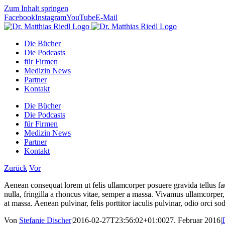
Zum Inhalt springen
Facebook
Instagram
YouTube
E-Mail
Die Bücher
Die Podcasts
für Firmen
Medizin News
Partner
Kontakt
Die Bücher
Die Podcasts
für Firmen
Medizin News
Partner
Kontakt
Zurück
Vor
Aenean consequat lorem ut felis ullamcorper posuere gravida tellus fau
nulla, fringilla a rhoncus vitae, semper a massa. Vivamus ullamcorper, 
at massa. Aenean pulvinar, felis porttitor iaculis pulvinar, odio orci so
Von
Stefanie Discher
|
2016-02-27T23:56:02+01:00
27. Februar 2016
|