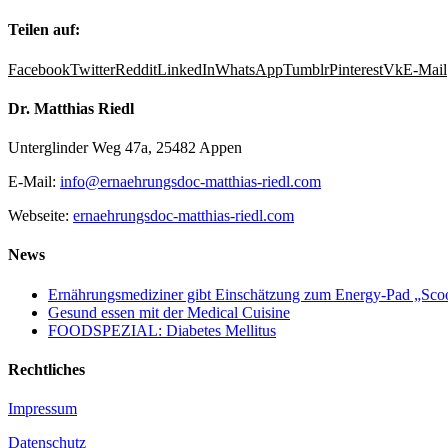
Teilen auf:
Facebook
Twitter
Reddit
LinkedIn
WhatsApp
Tumblr
Pinterest
Vk
E-Mail
Dr. Matthias Riedl
Unterglinder Weg 47a, 25482 Appen
E-Mail:
info@ernaehrungsdoc-matthias-riedl.com
Webseite:
ernaehrungsdoc-matthias-riedl.com
News
Ernährungsmediziner gibt Einschätzung zum Energy-Pad „Sc
Gesund essen mit der Medical Cuisine
FOODSPEZIAL: Diabetes Mellitus
Rechtliches
Impressum
Datenschutz