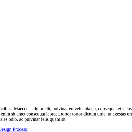
cibus. Maecenas dolor elit, pulvinar eu vehicula eu, consequat et lacus
enim sit amet consequat laoreet, tortor tortor dictum urna, ut egestas ur
dales odio, ac pulvinar felis quam sit.
Design Process
|