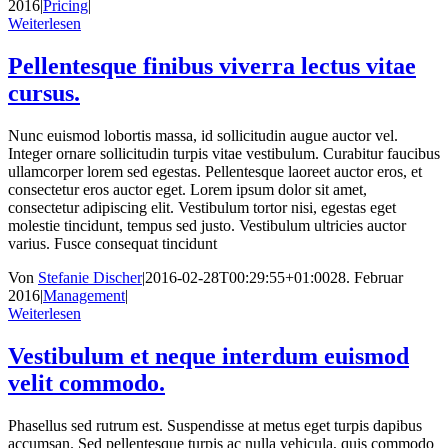
2016
|
Pricing
|
Weiterlesen
Pellentesque finibus viverra lectus vitae
cursus.
Nunc euismod lobortis massa, id sollicitudin augue auctor vel.
Integer ornare sollicitudin turpis vitae vestibulum. Curabitur faucibus
ullamcorper lorem sed egestas. Pellentesque laoreet auctor eros, et
consectetur eros auctor eget. Lorem ipsum dolor sit amet,
consectetur adipiscing elit. Vestibulum tortor nisi, egestas eget
molestie tincidunt, tempus sed justo. Vestibulum ultricies auctor
varius. Fusce consequat tincidunt
Von
Stefanie Discher
|
2016-02-28T00:29:55+01:00
28. Februar
2016
|
Management
|
Weiterlesen
Vestibulum et neque interdum euismod
velit commodo.
Phasellus sed rutrum est. Suspendisse at metus eget turpis dapibus
accumsan. Sed pellentesque turpis ac nulla vehicula, quis commodo