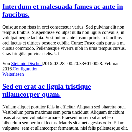
Interdum et malesuada fames ac ante in
faucibus.
Quisque non risus in orci consectetur varius. Sed pulvinar elit non
tempus finibus. Suspendisse volutpat nulla non ligula convallis, in
volutpat neque lacinia. Vestibulum ante ipsum primis in faucibus
orci luctus et ultrices posuere cubilia Curae; Fusce quis purus a mi
cursus commodo. Pellentesque viverra nibh in urna tempus cursus.
Cras fringilla pulvinar felis. Ut
Von
Stefanie Discher
|
2016-02-28T00:20:33+01:00
28. Februar
2016
|
Configuration
|
Weiterlesen
Sed eu erat ac ligula tristique
ullamcorper quam.
Nullam aliquet porttitor felis in efficitur. Aliquam sed pharetra orci.
Vestibulum porta maximus sem porta tincidunt. Aliquam tincidunt
risus at sapien vulputate ornare. Praesent in sem sit amet leo
bibendum semper in ut lectus. Mauris sit amet egestas odio. Etiam
vulputate, sem et ullamcorper fermentum, nisl felis pellentesque elit,