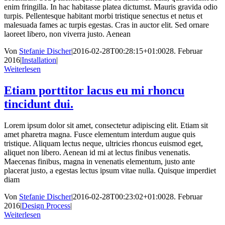
enim fringilla. In hac habitasse platea dictumst. Mauris gravida odio
turpis. Pellentesque habitant morbi tristique senectus et netus et
malesuada fames ac turpis egestas. Cras in auctor elit. Sed ornare
laoreet libero, non viverra justo. Aenean
Von
Stefanie Discher
|
2016-02-28T00:28:15+01:00
28. Februar
2016
|
Installation
|
Weiterlesen
Etiam porttitor lacus eu mi rhoncu
tincidunt dui.
Lorem ipsum dolor sit amet, consectetur adipiscing elit. Etiam sit
amet pharetra magna. Fusce elementum interdum augue quis
tristique. Aliquam lectus neque, ultricies rhoncus euismod eget,
aliquet non libero. Aenean id mi at lectus finibus venenatis.
Maecenas finibus, magna in venenatis elementum, justo ante
placerat justo, a egestas lectus ipsum vitae nulla. Quisque imperdiet
diam
Von
Stefanie Discher
|
2016-02-28T00:23:02+01:00
28. Februar
2016
|
Design Process
|
Weiterlesen