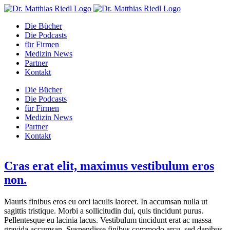
Zum
Facebook
Instagram
YouTube
E-
Inhalt
Mail
Die Bücher
springen
Die Podcasts
für Firmen
Medizin News
Partner
Kontakt
Die Bücher
Die Podcasts
für Firmen
Medizin News
Partner
Kontakt
Cras erat elit, maximus vestibulum eros
non.
Mauris finibus eros eu orci iaculis laoreet. In accumsan nulla ut
sagittis tristique. Morbi a sollicitudin dui, quis tincidunt purus.
Pellentesque eu lacinia lacus. Vestibulum tincidunt erat ac massa
gravida accumsan. Suspendisse finibus commodo arcu, sed dapibus