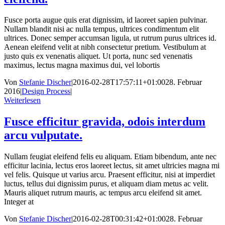
Fusce porta augue quis erat dignissim, id laoreet sapien pulvinar.
Nullam blandit nisi ac nulla tempus, ultrices condimentum elit
ultrices. Donec semper accumsan ligula, ut rutrum purus ultrices id.
Aenean eleifend velit at nibh consectetur pretium. Vestibulum at
justo quis ex venenatis aliquet. Ut porta, nunc sed venenatis
maximus, lectus magna maximus dui, vel lobortis
Von
Stefanie Discher
|
2016-02-28T17:57:11+01:00
28. Februar
2016
|
Design Process
|
Weiterlesen
Fusce efficitur gravida, odois interdum
arcu vulputate.
Nullam feugiat eleifend felis eu aliquam. Etiam bibendum, ante nec
efficitur lacinia, lectus eros laoreet lectus, sit amet ultricies magna mi
vel felis. Quisque ut varius arcu. Praesent efficitur, nisi at imperdiet
luctus, tellus dui dignissim purus, et aliquam diam metus ac velit.
Mauris aliquet rutrum mauris, ac tempus arcu eleifend sit amet.
Integer at
Von
Stefanie Discher
|
2016-02-28T00:31:42+01:00
28. Februar