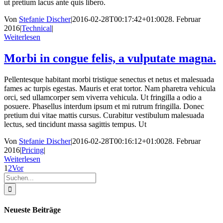
ut pretium lacus ante quis libero.
Von
Stefanie Discher
|
2016-02-28T00:17:42+01:00
28. Februar
2016
|
Technical
|
Weiterlesen
Morbi in congue felis, a vulputate magna.
Pellentesque habitant morbi tristique senectus et netus et malesuada
fames ac turpis egestas. Mauris et erat tortor. Nam pharetra vehicula
orci, sed ullamcorper sem viverra vehicula. Ut fringilla a odio a
posuere. Phasellus interdum ipsum et mi rutrum fringilla. Donec
pretium dui vitae mattis cursus. Curabitur vestibulum malesuada
lectus, sed tincidunt massa sagittis tempus. Ut
Von
Stefanie Discher
|
2016-02-28T00:16:12+01:00
28. Februar
2016
|
Pricing
|
Weiterlesen
1
2
Vor
Suche
nach:
Neueste Beiträge