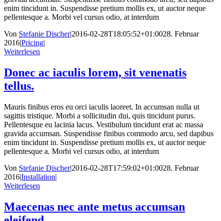
enim tincidunt in. Suspendisse pretium mollis ex, ut auctor neque
pellentesque a. Morbi vel cursus odio, at interdum
Von
Stefanie Discher
|
2016-02-28T18:05:52+01:00
28. Februar
2016
|
Pricing
|
Weiterlesen
Donec ac iaculis lorem, sit venenatis
tellus.
Mauris finibus eros eu orci iaculis laoreet. In accumsan nulla ut
sagittis tristique. Morbi a sollicitudin dui, quis tincidunt purus.
Pellentesque eu lacinia lacus. Vestibulum tincidunt erat ac massa
gravida accumsan. Suspendisse finibus commodo arcu, sed dapibus
enim tincidunt in. Suspendisse pretium mollis ex, ut auctor neque
pellentesque a. Morbi vel cursus odio, at interdum
Von
Stefanie Discher
|
2016-02-28T17:59:02+01:00
28. Februar
2016
|
Installation
|
Weiterlesen
Maecenas nec ante metus accumsan
eleifend.