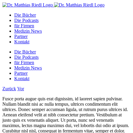
Zum
Facebook
Instagram
YouTube
E-
Inhalt
Mail
Die Bücher
springen
Die Podcasts
für Firmen
Medizin News
Partner
Kontakt
Die Bücher
Die Podcasts
für Firmen
Medizin News
Partner
Kontakt
Zurück
Vor
Fusce porta augue quis erat dignissim, id laoreet sapien pulvinar.
Nullam blandit nisi ac nulla tempus, ultrices condimentum elit
ultrices. Donec semper accumsan ligula, ut rutrum purus ultrices id.
Aenean eleifend velit at nibh consectetur pretium. Vestibulum at
justo quis ex venenatis aliquet. Ut porta, nunc sed venenatis
maximus, lectus magna maximus dui, vel lobortis dui odio at ipsum.
Curabitur nisl nisl, consequat in fermentum vitae, semper et dolor.