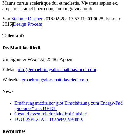
Mauris cursus scelerisque dui et molestie. Vivamus sapien ex,
aliquam sit amet libero non, auctor gravida nibh.
Von
Stefanie Discher
|
2016-02-28T17:57:11+01:00
28. Februar
2016
|
Design Process
|
Teilen auf:
Facebook
Twitter
Reddit
LinkedIn
WhatsApp
Tumblr
Pinterest
Vk
E-
Dr. Matthias Riedl
Mail
Unterglinder Weg 47a, 25482 Appen
E-Mail:
info@ernaehrungsdoc-matthias-riedl.com
Webseite:
ernaehrungsdoc-matthias-riedl.com
News
Ernährungsmediziner gibt Einschätzung zum Energy-Pad
„Scooper“ aus DHDL
Gesund essen mit der Medical Cuisine
FOODSPEZIAL: Diabetes Mellitus
Rechtliches