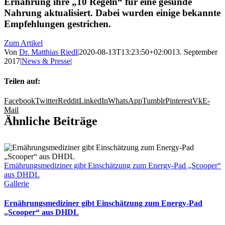
Ernährung ihre „10 Regeln“ für eine gesunde
Nahrung aktualisiert. Dabei wurden einige bekannte
Empfehlungen gestrichen.
Zum Artikel
Von
Dr. Matthias Riedl
|
2020-08-13T13:23:50+02:00
13. September
2017
|
News & Presse
|
Teilen auf:
Facebook
Twitter
Reddit
LinkedIn
WhatsApp
Tumblr
Pinterest
Vk
E-
Mail
Ähnliche Beiträge
Ernährungsmediziner gibt Einschätzung zum Energy-Pad „Scooper“
aus DHDL
Gallerie
Ernährungsmediziner gibt Einschätzung zum Energy-Pad
„Scooper“ aus DHDL