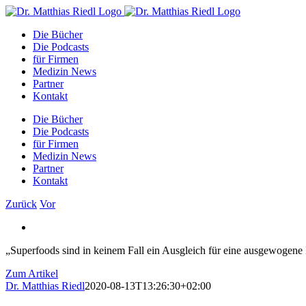
Zum
Facebook
Instagram
YouTube
E-
Inhalt
Mail
Die Bücher
springen
Die Podcasts
für Firmen
Medizin News
Partner
Kontakt
Die Bücher
Die Podcasts
für Firmen
Medizin News
Partner
Kontakt
Zurück
Vor
Zeige
grösseres
„Superfoods sind in keinem Fall ein Ausgleich für eine ausgewogene E
Bild
Zum Artikel
Dr. Matthias Riedl
2020-08-13T13:26:30+02:00