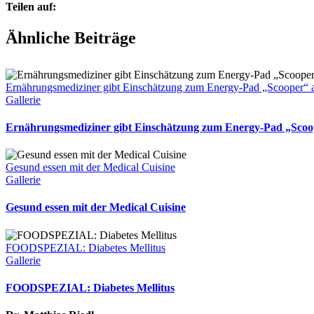
Teilen auf:
Facebook
Twitter
Reddit
LinkedIn
WhatsApp
Tumblr
Pinterest
Vk
E-
Ähnliche Beiträge
Mail
Ernährungsmediziner gibt Einschätzung zum Energy-Pad „Scooper
Gallerie
Ernährungsmediziner gibt Einschätzung zum Energy-Pad „Sco
Gesund essen mit der Medical Cuisine
Gallerie
Gesund essen mit der Medical Cuisine
FOODSPEZIAL: Diabetes Mellitus
Gallerie
FOODSPEZIAL: Diabetes Mellitus