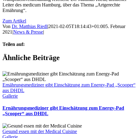
Leiter des medicum Hamburg, über das Thema „Artgerechte
Ernährung“.
Zum Artikel
Von
Dr. Matthias Riedl
|
2021-02-05T18:14:43+01:00
5. Februar
2021
|
News & Presse
|
Teilen auf:
Facebook
Twitter
Reddit
LinkedIn
WhatsApp
Tumblr
Pinterest
Vk
E-
Ähnliche Beiträge
Mail
Ernährungsmediziner gibt Einschätzung zum Energy-Pad „Scooper“
aus DHDL
Gallerie
Ernährungsmediziner gibt Einschätzung zum Energy-Pad
„Scooper“ aus DHDL
Gesund essen mit der Medical Cuisine
Gallerie