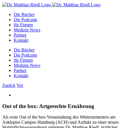
Zum
Facebook
Instagram
YouTube
E-
Inhalt
Mail
Die Bücher
springen
Die Podcasts
für Firmen
Medizin News
Partner
Kontakt
Die Bücher
Die Podcasts
für Firmen
Medizin News
Partner
Kontakt
Zurück
Vor
Zeige
grösseres
Bild
Out of the box: Artgerechte Ernährung
Als erste Out of the box-Veranstaltung des Wintersemesters am
Asklepios Campus Hamburg (ACH) und Auftakt zu einer neuen
Wahlpflichtveranstaltung referierte Dr. Matthias Riedl, ärztlicher