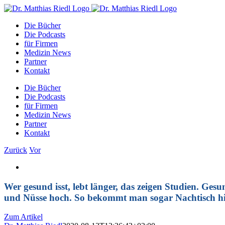
Zum
Facebook
Instagram
YouTube
E-
Inhalt
Mail
Die Bücher
springen
Die Podcasts
für Firmen
Medizin News
Partner
Kontakt
Die Bücher
Die Podcasts
für Firmen
Medizin News
Partner
Kontakt
Zurück
Vor
Zeige
grösseres
Bild
Wer gesund isst, lebt länger, das zeigen Studien. Ge
und Nüsse hoch. So bekommt man sogar Nachtisch h
Zum Artikel