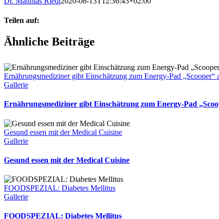
Dr. Matthias Riedl
2020-08-13T12:36:43+02:00
Teilen auf:
Facebook
Twitter
Reddit
LinkedIn
WhatsApp
Tumblr
Pinterest
Vk
E-
Ähnliche Beiträge
Mail
Ernährungsmediziner gibt Einschätzung zum Energy-Pad „Scooper
Gallerie
Ernährungsmediziner gibt Einschätzung zum Energy-Pad „Sco
Gesund essen mit der Medical Cuisine
Gallerie
Gesund essen mit der Medical Cuisine
FOODSPEZIAL: Diabetes Mellitus
Gallerie
FOODSPEZIAL: Diabetes Mellitus