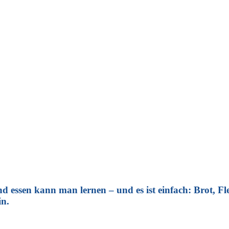
sund essen kann man lernen – und es ist einfach: Brot,
in.